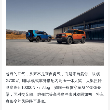
越野的底气，从来不是来自勇气，而是来自筋骨。纵横
G700采用非承载式车身搭配内高压一体大梁，大梁扭转
刚度高达10000N・m/deg，如同一根贯穿车身的钢铁脊
梁，面对交叉轴、炮弹坑等高强度冲击时稳固如初，将车
身形变的风险降至最低。