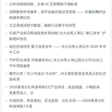
云时珍赋能就医，合规 AI 互联网医疗领航者
深耕数智外包服务，筑牢金融合规运营底座 —— 安徽凯飚科技
稳健发展纪实
立足蓉城深耕大数据，赋能川企数字化转型
扎根产业前沿释放险资长期动能 光大永明人寿以 “耐心资本” 护
航硬科技自
锚定价值转型 聚力攻坚全年 —— 光大永明人寿召开 2026 年年
中工作
守护民生保障 淬炼服务初心 光大永明人寿山西分公司2026上
半年理赔服务
横空出世！非小号放出“大动作”，AI大模型赛道迎来真正的生态
级布局
2026香港分红终身寿险5大产品排名：收益稳健、小额投保、
更换受保人、企
长期持有、养老规划、灵活提取、分红兑现——2026香港分红
终身寿险7大需