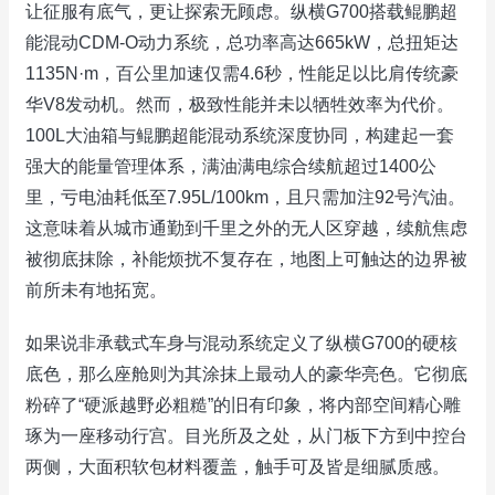
让征服有底气，更让探索无顾虑。纵横G700搭载鲲鹏超
能混动CDM-O动力系统，总功率高达665kW，总扭矩达
1135N·m，百公里加速仅需4.6秒，性能足以比肩传统豪
华V8发动机。然而，极致性能并未以牺牲效率为代价。
100L大油箱与鲲鹏超能混动系统深度协同，构建起一套
强大的能量管理体系，满油满电综合续航超过1400公
里，亏电油耗低至7.95L/100km，且只需加注92号汽油。
这意味着从城市通勤到千里之外的无人区穿越，续航焦虑
被彻底抹除，补能烦扰不复存在，地图上可触达的边界被
前所未有地拓宽。
如果说非承载式车身与混动系统定义了纵横G700的硬核
底色，那么座舱则为其涂抹上最动人的豪华亮色。它彻底
粉碎了“硬派越野必粗糙”的旧有印象，将内部空间精心雕
琢为一座移动行宫。目光所及之处，从门板下方到中控台
两侧，大面积软包材料覆盖，触手可及皆是细腻质感。