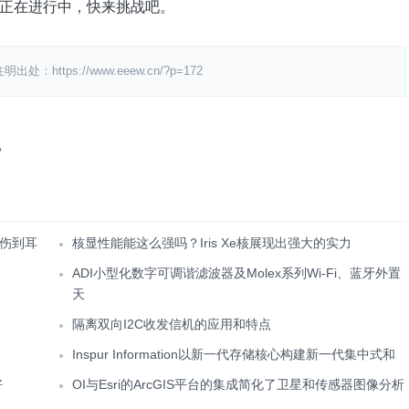
正在进行中，快来挑战吧。
ps://www.eeew.cn/?p=172
？
伤到耳
核显性能能这么强吗？Iris Xe核展现出强大的实力
ADI小型化数字可调谐滤波器及Molex系列Wi-Fi、蓝牙外置
天
隔离双向I2C收发信机的应用和特点
Inspur Information以新一代存储核心构建新一代集中式和
好
OI与Esri的ArcGIS平台的集成简化了卫星和传感器图像分析