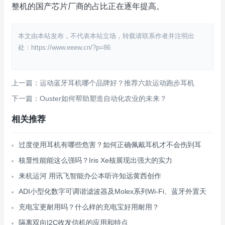
整机的国产芯片厂商的占比正在逐年提高。
本文由本站发布，不代表本站立场，转载请联系作者并注明出
处：https://www.eeew.cn/?p=86
上一篇：运动蓝牙耳机哪个品牌好？推荐六款运动跑步耳机
下一篇：Ouster如何帮助塑造自动化农业的未来？
相关推荐
过度使用耳机有哪些危害？如何正确佩戴耳机才不会伤到耳
核显性能能这么强吗？Iris Xe核展现出强大的实力
来杭运河 用讯飞智能办公本听许知远黄西创作
ADI小型化数字可调谐滤波器及Molex系列Wi-Fi、蓝牙外置天
充电宝更耐用吗？什么样的充电宝好用耐用？
隔离双向I2C收发信机的应用和特点