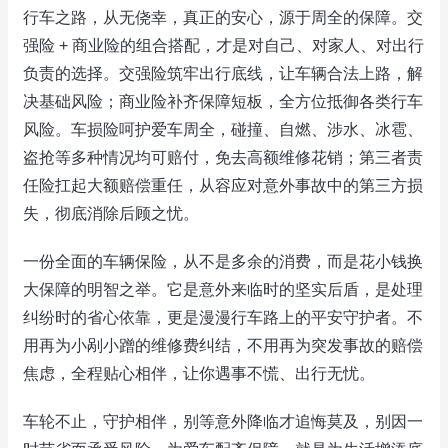
行车之路，从无侥幸，真正的安心，源于周全的保障。交
强险 + 商业险的组合搭配，才是对自己、对家人、对出行
负责的选择。交强险筑牢出行底线，让车辆合法上路，解
决基础风险；商业险补齐保障短板，全方位抵御各类行车
风险。车损险呵护爱车周全，碰撞、自燃、涉水、冰雹、
盗抢等多种情况均可赔付，免去高额维修花销；第三者责
任险扛起大额赔偿重任，从容应对意外事故中的第三方损
失，彻底消除后顾之忧。
一份全面的车辆保险，从不是多余的消费，而是花小钱换
大保障的明智之举。它是意外来临时的坚实后盾，是处理
纠纷时的省心依靠，更是漫漫行车路上的平安守护者。不
用再为小剐小蹭的维修费纠结，不用再为突发事故的赔偿
焦虑，全程贴心相伴，让你遇事不慌、出行无忧。
车轮不止，守护相伴，别等意外降临才追悔莫及，别因一