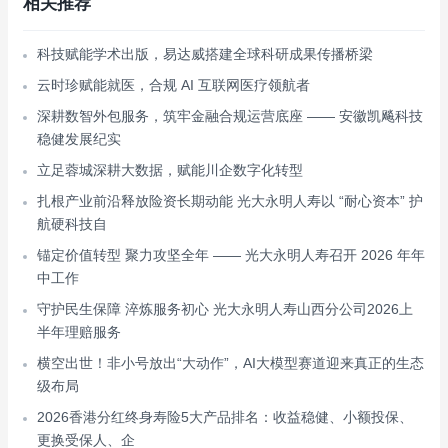
相关推荐
科技赋能学术出版，易达威搭建全球科研成果传播桥梁
云时珍赋能就医，合规 AI 互联网医疗领航者
深耕数智外包服务，筑牢金融合规运营底座 —— 安徽凯飚科技
稳健发展纪实
立足蓉城深耕大数据，赋能川企数字化转型
扎根产业前沿释放险资长期动能 光大永明人寿以 “耐心资本” 护
航硬科技自
锚定价值转型 聚力攻坚全年 —— 光大永明人寿召开 2026 年年
中工作
守护民生保障 淬炼服务初心 光大永明人寿山西分公司2026上
半年理赔服务
横空出世！非小号放出“大动作”，AI大模型赛道迎来真正的生态
级布局
2026香港分红终身寿险5大产品排名：收益稳健、小额投保、
更换受保人、企