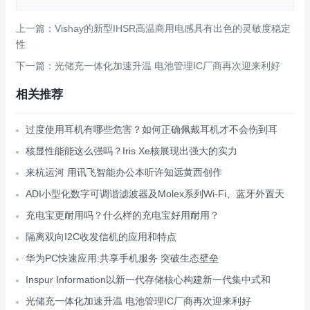
上一篇：Vishay的新型IHSR高温商用电感具有出色的灵敏度稳定
性
下一篇：光储充一体化加速升温 电池管理IC厂商再次迎来利好
相关推荐
过度使用耳机有哪些危害？如何正确佩戴耳机才不会伤到耳
核显性能能这么强吗？Iris Xe核展现出强大的实力
来杭运河 用讯飞智能办公本听许知远黄西创作
ADI小型化数字可调谐滤波器及Molex系列Wi-Fi、蓝牙外置天
充电宝更耐用吗？什么样的充电宝好用耐用？
隔离双向I2C收发信机的应用和特点
华为PC快速应用:共享手机服务 突破生态壁垒
Inspur Information以新一代存储核心构建新一代集中式和
光储充一体化加速升温 电池管理IC厂商再次迎来利好