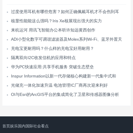
过度使用耳机有哪些危害？如何正确佩戴耳机才不会伤到耳
核显性能能这么强吗？Iris Xe核展现出强大的实力
来杭运河 用讯飞智能办公本听许知远黄西创作
ADI小型化数字可调谐滤波器及Molex系列Wi-Fi、蓝牙外置天
充电宝更耐用吗？什么样的充电宝好用耐用？
隔离双向I2C收发信机的应用和特点
华为PC快速应用:共享手机服务 突破生态壁垒
Inspur Information以新一代存储核心构建新一代集中式和
光储充一体化加速升温 电池管理IC厂商再次迎来利好
OI与Esri的ArcGIS平台的集成简化了卫星和传感器图像分析
首页
娱乐
国内
国际
社会
看点