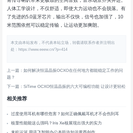
骨传导喇叭带来更极致的空间音效，音乐场景齐头并进。
人体工学设计，不仅舒适，即使大力运动也不会脱落。有
了先进的5.0蓝牙芯片，输出不仅快，信号也加强了，10
米范围依然可以稳定传输，让运动更加爽朗。
本文由本站发布，不代表本站立场，转载请联系作者并注明出
处：https://www.eeew.cn/?p=414
上一篇：如何解决恒温晶振OCXO在任何地方都能稳定工作的问
题？
下一篇：SiTime OCXO恒温晶振的六大可编程功能 让设计更轻松
相关推荐
过度使用耳机有哪些危害？如何正确佩戴耳机才不会伤到耳
核显性能能这么强吗？Iris Xe核展现出强大的实力
来杭运河 用讯飞智能办公本听许知远黄西创作