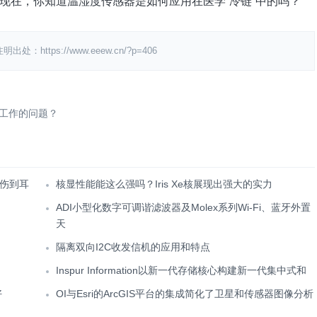
现在，你知道温湿度传感器是如何应用在医学“冷链”中的吗？
ps://www.eeew.cn/?p=406
定工作的问题？
伤到耳
核显性能能这么强吗？Iris Xe核展现出强大的实力
ADI小型化数字可调谐滤波器及Molex系列Wi-Fi、蓝牙外置
天
隔离双向I2C收发信机的应用和特点
Inspur Information以新一代存储核心构建新一代集中式和
好
OI与Esri的ArcGIS平台的集成简化了卫星和传感器图像分析