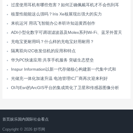
过度使用耳机有哪些危害？如何正确佩戴耳机才不会伤到耳
核显性能能这么强吗？Iris Xe核展现出强大的实力
来杭运河 用讯飞智能办公本听许知远黄西创作
ADI小型化数字可调谐滤波器及Molex系列Wi-Fi、蓝牙外置天
充电宝更耐用吗？什么样的充电宝好用耐用？
隔离双向I2C收发信机的应用和特点
华为PC快速应用:共享手机服务 突破生态壁垒
Inspur Information以新一代存储核心构建新一代集中式和
光储充一体化加速升温 电池管理IC厂商再次迎来利好
OI与Esri的ArcGIS平台的集成简化了卫星和传感器图像分析
首页
娱乐
国内
国际
社会
看点
Copyright © 2026 炒币网