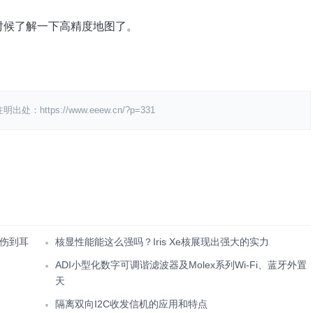
时候了解一下高精度地图了。
ps://www.eeew.cn/?p=331
伤到耳
核显性能能这么强吗？Iris Xe核展现出强大的实力
ADI小型化数字可调谐滤波器及Molex系列Wi-Fi、蓝牙外置
天
隔离双向I2C收发信机的应用和特点