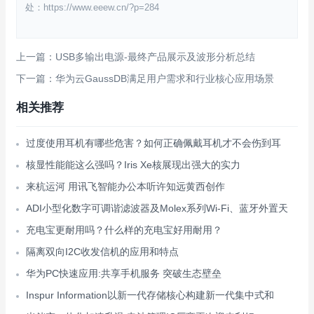
处：https://www.eeew.cn/?p=284
上一篇：USB多输出电源-最终产品展示及波形分析总结
下一篇：华为云GaussDB满足用户需求和行业核心应用场景
相关推荐
过度使用耳机有哪些危害？如何正确佩戴耳机才不会伤到耳
核显性能能这么强吗？Iris Xe核展现出强大的实力
来杭运河 用讯飞智能办公本听许知远黄西创作
ADI小型化数字可调谐滤波器及Molex系列Wi-Fi、蓝牙外置天
充电宝更耐用吗？什么样的充电宝好用耐用？
隔离双向I2C收发信机的应用和特点
华为PC快速应用:共享手机服务 突破生态壁垒
Inspur Information以新一代存储核心构建新一代集中式和