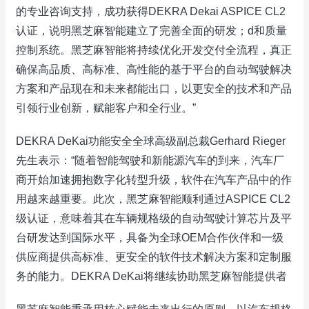
的专业咨询支持，成功获得DEKRA Dekai ASPICE CL2
认证，说明黑芝麻智能建立了完善全面的研发；d和质量
控制系统。黑芝麻智能将持续优化开发交付全流程，真正
确保高品质、高标准、高性能的基于平台的自动驾驶解决
方案和产品现在和未来都能出口，以更安全的技术和产品
引领行业创新，赋能客户和全行业。”
DEKRA DeKai功能安全全球高级副总裁Gerhard Rieger
先生表示：“随着智能驾驶和新能源汽车的到来，汽车厂
商开始加速拥抱数字化转型升级，软件在汽车产品中的作
用越来越重要。此次，黑芝麻智能顺利通过ASPICE CL2
级认证，意味着其在车辆规格级的自动驾驶计算芯片及平
台研发达到国际水平，具备为全球OEM合作伙伴和一级
供应商提供高标准、更安全的软件技术解决方案和定制服
务的能力。DEKRA DeKai将继续协助黑芝麻智能提供者