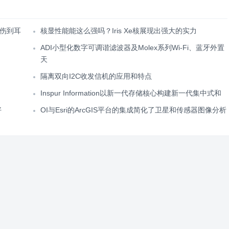
伤到耳
核显性能能这么强吗？Iris Xe核展现出强大的实力
ADI小型化数字可调谐滤波器及Molex系列Wi-Fi、蓝牙外置
天
隔离双向I2C收发信机的应用和特点
Inspur Information以新一代存储核心构建新一代集中式和
好
OI与Esri的ArcGIS平台的集成简化了卫星和传感器图像分析