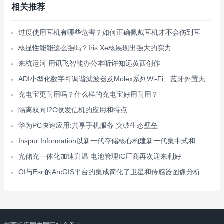
相关推荐
过度使用耳机有哪些危害？如何正确佩戴耳机才不会伤到耳
核显性能能这么强吗？Iris Xe核展现出强大的实力
来杭运河 用讯飞智能办公本听许知远黄西创作
ADI小型化数字可调谐滤波器及Molex系列Wi-Fi、蓝牙外置天
充电宝更耐用吗？什么样的充电宝好用耐用？
隔离双向I2C收发信机的应用和特点
华为PC快速应用:共享手机服务 突破生态壁垒
Inspur Information以新一代存储核心构建新一代集中式和
光储充一体化加速升温 电池管理IC厂商再次迎来利好
OI与Esri的ArcGIS平台的集成简化了卫星和传感器图像分析